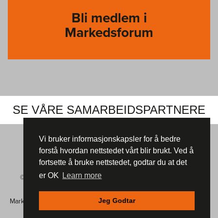
Bli medlem i
Markedsforum
SE VÅRE SAMARBEIDSPARTNERE
Vi bruker informasjonskapsler for å bedre
forstå hvordan nettstedet vårt blir brukt. Ved å
fortsette å bruke nettstedet, godtar du at det
er OK
Learn more
© Markedsforum 2026 |
Informasjonskapsler (cookies)
|
Vår
Personvernerklæring
Jeg Godtar
Markedsforum, Postboks 105
,
4801 ARENDAL | Mobil: 901 48 234 |
E-post:
post@markedsforum.com