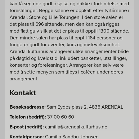
kan få seg noe godt å spise og drikke i forbindelse med
forestillinger. Begge salene er oppkalt etter fyrtårnene i
Arendal, Store og Lille Torungen. I den store salen er
det plass til 696 sittende, men den kan også rigges
med flatt gulv slik at det er plass til opptil 1300 stående.
Den mindre salen har plass til opptil 164 personer og
fungerer godt for eventer, kurs og møtevirksomhet.
Arendal kulturhus arrangerer ulike arrangementer både
på dagtid og kveldstid, inkludert banketter, utstillinger,
konserter og forelesninger. Arrangører kan selv være
med å sette menyen som tilbys i cafèen under deres
arrangement.
Kontakt
Besøksadresse:
Sam Eydes plass 2, 4836 ARENDAL
Telefon (bedrift):
37 00 60 60
E-post (bedrift):
camilla@arendalkulturhus.no
Kontaktperson:
Camilla Sandbu Johnsen