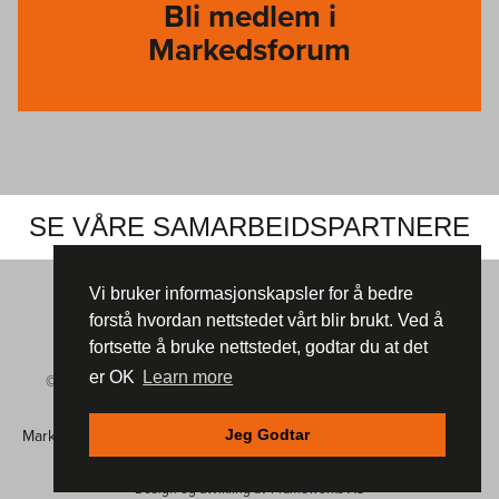
Bli medlem i
Markedsforum
SE VÅRE SAMARBEIDSPARTNERE
Vi bruker informasjonskapsler for å bedre
forstå hvordan nettstedet vårt blir brukt. Ved å
fortsette å bruke nettstedet, godtar du at det
er OK
Learn more
© Markedsforum 2026 |
Informasjonskapsler (cookies)
|
Vår
Personvernerklæring
Jeg Godtar
Markedsforum, Postboks 105
,
4801 ARENDAL | Mobil: 901 48 234 |
E-post:
post@markedsforum.com
Design og utvikling av
Frameworks AS